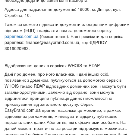
необхідно додати до заяви копії паспорта.
Адреса для надсилання документів: 49000, м. Дніпро, вул.
Скрябіна, 10.
Також ви можете підписати документи електронним цифровим
підписом (ЕЦП) і надіслати нам за допомогою сервісу
paperless.com.ua
(безкоштовно). Наші реквізити для сервіса
paperless: finance@easybrand.com.ua, код ЄДРПОУ
3016020963.
Відображення даних в сервісах WHOIS та RDAP
Дані про домен, про його власника, і дані інших осіб,
пов'язаних з доменом, публікуються за допомогою сервісів
WHOIS та/або RDAP відповідних доменних зон, і можуть бути
загальнодоступними. Залежно від обраної зони можуть
відрізнятися принципи публікації даних і можливості їх
приховування від загального доступу. Сервіс
EasyBrand.com.ua прагне, наскільки це можливо, в рамках
відповідних регламентів, мінімізувати відкриту публікацію
персональних даних Абонентів, які є фізичними особами. На
даний момент практично всі реєстри підтримують можливість
прихованої публікації персональних даних, таким чином Ваші