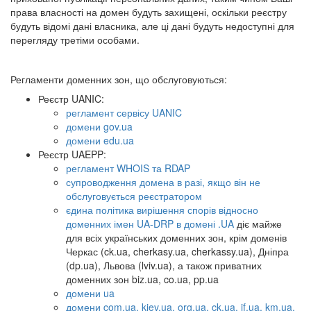
права власності на домен будуть захищені, оскільки реєстру
будуть відомі дані власника, але ці дані будуть недоступні для
перегляду третіми особами.
Регламенти доменних зон, що обслуговуються:
Реєстр UANIC:
регламент сервісу UANIC
домени gov.ua
домени edu.ua
Реєстр UAEPP:
регламент WHOIS та RDAP
супроводження домена в разі, якщо він не
обслуговується реєстратором
єдина політика вирішення спорів відносно
доменних імен UA-DRP в домені .UA
діє майже
для всіх українських доменних зон, крім доменів
Черкас (ck.ua, cherkasy.ua, cherkassy.ua), Дніпра
(dp.ua), Львова (lviv.ua), а також приватних
доменних зон biz.ua, co.ua, pp.ua
домени ua
домени com.ua, kiev.ua, org.ua, ck.ua, if.ua, km.ua,