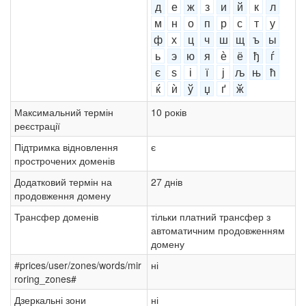
д
е
ж
з
и
й
к
л
м
н
о
п
р
с
т
у
ф
х
ц
ч
ш
щ
ъ
ы
ь
э
ю
я
ѐ
ё
ђ
ѓ
є
ѕ
і
ї
ј
љ
њ
ћ
ќ
ѝ
ў
џ
ґ
ӂ
Максимальний термін
10 років
реєстрації
Підтримка відновлення
є
прострочених доменів
Додатковий термін на
27 днів
продовження домену
Трансфер доменів
тільки платний трансфер з
автоматичним продовженням
домену
#prices/user/zones/words/mir
ні
roring_zones#
Дзеркальні зони
ні