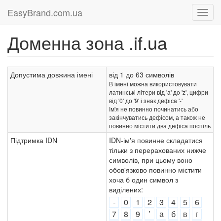
EasyBrand.com.ua
Доменна зона .if.ua
Допустима довжина імені
від 1 до 63 символів
В імені можна використовувати
латинські літери від 'a' до 'z', цифри
від '0' до '9' і знак дефіса '-'
Ім'я не повинно починатись або
закінчуватись дефісом, а також не
повинно містити два дефіса поспіль
Підтримка IDN
IDN-ім'я повинне складатися
тільки з перерахованих нижче
символів, при цьому воно
обов'язково повинно містити
хоча б один символ з
виділених:
-
0
1
2
3
4
5
6
7
8
9
ʼ
а
б
в
г