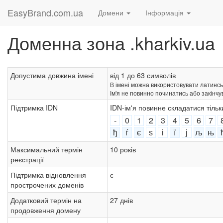
EasyBrand.com.ua
Домени
Інформація
Доменна зона .kharkiv.ua
Допустима довжина імені
від 1 до 63 символів
В імені можна використовувати латинські лі
Ім'я не повинно починатись або закінчу
Підтримка IDN
IDN-ім'я повинне складатися тіль
-
0
1
2
3
4
5
6
7
ђ
ѓ
є
ѕ
і
ї
ј
љ
њ
Максимальний термін
10 років
реєстрації
Підтримка відновлення
є
прострочених доменів
Додатковий термін на
27 днів
продовження домену