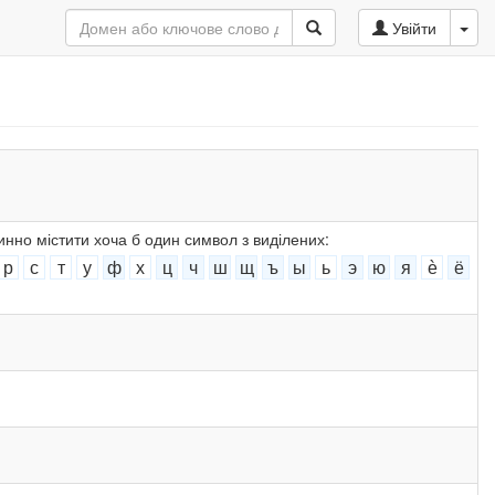
Увійти
инно містити хоча б один символ з виділених:
р
с
т
у
ф
х
ц
ч
ш
щ
ъ
ы
ь
э
ю
я
ѐ
ё