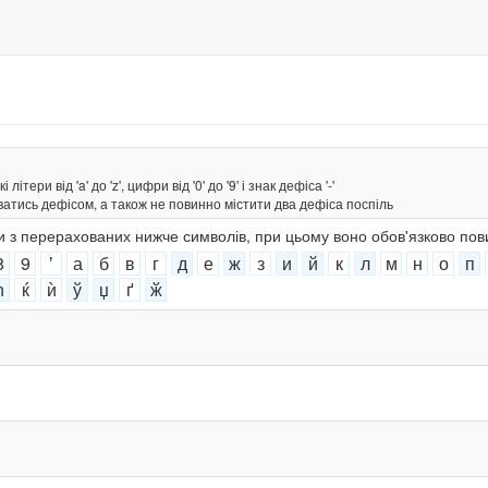
тери від 'a' до 'z', цифри від '0' до '9' і знак дефіса '-'
ватись дефісом, а також не повинно містити два дефіса поспіль
ки з перерахованих нижче символів, при цьому воно обов'язково пов
8
9
ʼ
а
б
в
г
д
е
ж
з
и
й
к
л
м
н
о
п
ћ
ќ
ѝ
ў
џ
ґ
ӂ